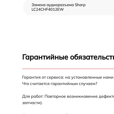
Замена аудиоразъема Sharp
LC24CHF4012EW
Замена USB порта Sharp LC24CHF4012EW
Замена разъёмов (HDMI, DVI, Дисплей
порта) Sharp LC24CHF4012EW
Замена модуля Wi-Fi Sharp LC24CHF4012E
Гарантийные обязательст
Ремонт цепи питания Sharp LC24CHF4012
Прошивка блока управления Sharp
Гарантия от сервиса: на установленные нами
LC24CHF4012EW
Что считается гарантийным случаем?
Замена лампы подсветки Sharp
LC24CHF4012EW
Для работ: Повторное возникновение дефект
запчасти).
Замена контроллера Sharp LC24CHF4012E