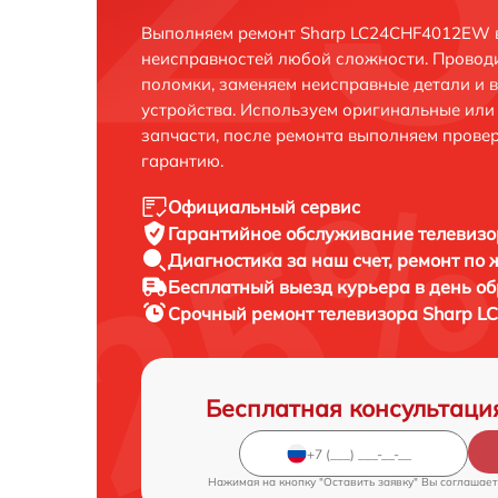
Выполняем ремонт Sharp LC24CHF4012EW в
неисправностей любой сложности. Проводи
поломки, заменяем неисправные детали и 
устройства. Используем оригинальные ил
запчасти, после ремонта выполняем прове
гарантию.
Официальный сервис
Гарантийное обслуживание
телевизо
Диагностика за наш счет,
ремонт по
Бесплатный выезд курьера
в день о
Срочный ремонт
телевизора Sharp L
Бесплатная консультаци
Нажимая на кнопку "Оставить заявку" Вы соглашает