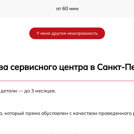
от 60 мин
от 60 мин
У меня другая неисправность
от 60 мин
W
от 60 мин
ва сервисного центра в Санкт-П
EW
от 60 мин
 детали — до 3 месяцев.
от 60 мин
от 60 мин
а, который прямо обусловлен с качеством проведенного
W
от 60 мин