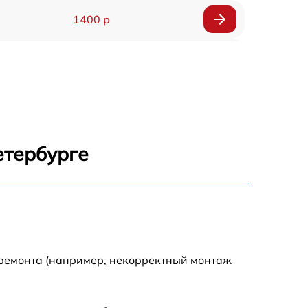
1400 р
1200 р
1200 р
1000 р
етербурге
1800 р
900 р
1200 р
 ремонта (например, некорректный монтаж
1300 р