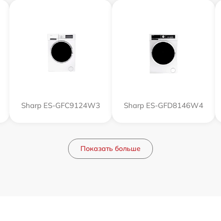
Sharp ES-GFC9124W3
Sharp ES-GFD8146W4
Показать больше