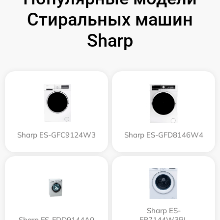
Стиральных машин
Sharp
Sharp ES-GFC9124W3
Sharp ES-GFD8146W4
Sharp ES-
Sharp FS-FDD9144A0
FB7144W3PL