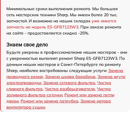
Минимальные сроки выполнения ремонта. Мы большая
сеть мастерских техники Sharp. Мы имеем более 20 тыс.
запчастей. И возможно на наших складах
уже имеется
запчасть на модель ES-GFB7123W3
. При заказе ремонта
на сайте - предоставляется скидка -25%.
Знаем свое дело
Будьте уверены в профессионализме наших мастеров - они
с уверенностью выполнят ремонт Sharp ES-GFB7123W3. По
данным наших мастеров в Санкт-Петербурге по ремонту
Sharp, наиболее востребованы следующие услуги:
Замена
приводного ремня
,
Замена шкива барабана
,
Замена жгута
электропроводки
,
Замена сетевого фильтра
,
Чистка
сливного фильтра
,
Чистка разбрызгивателя
,
Чистка
заливного фильтра-сеточки
,
Ремонт или замена петли
двери
,
Ремонт или замена патрубка
,
Замена мотора
вентилятора сушки
.