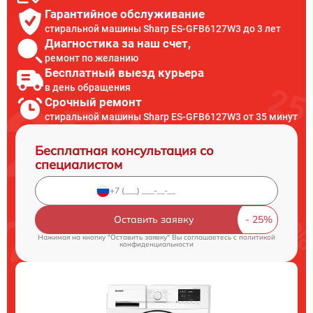
Гарантийное обслуживание
стиральной машины Sharp ES-GFB6127W3 до 3 лет
Диагностика за наш счет,
ремонт по желанию
Бесплатный выезд курьера
в день обращения
Срочный ремонт
стиральной машины Sharp ES-GFB6127W3 от 35 минут
Бесплатная консультация со
специалистом
Оставить заявку
Нажимая на кнопку "Оставить заявку" Вы соглашаетесь c
политикой
конфиденциальности