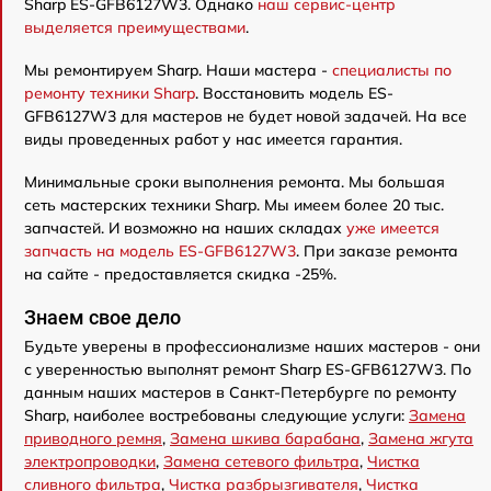
Sharp ES-GFB6127W3. Однако
наш сервис-центр
выделяется преимуществами
.
Мы ремонтируем Sharp. Наши мастера -
специалисты по
ремонту техники Sharp
. Восстановить модель ES-
GFB6127W3 для мастеров не будет новой задачей. На все
виды проведенных работ у нас имеется гарантия.
Минимальные сроки выполнения ремонта. Мы большая
сеть мастерских техники Sharp. Мы имеем более 20 тыс.
запчастей. И возможно на наших складах
уже имеется
запчасть на модель ES-GFB6127W3
. При заказе ремонта
на сайте - предоставляется скидка -25%.
Знаем свое дело
Будьте уверены в профессионализме наших мастеров - они
с уверенностью выполнят ремонт Sharp ES-GFB6127W3. По
данным наших мастеров в Санкт-Петербурге по ремонту
Sharp, наиболее востребованы следующие услуги:
Замена
приводного ремня
,
Замена шкива барабана
,
Замена жгута
электропроводки
,
Замена сетевого фильтра
,
Чистка
сливного фильтра
,
Чистка разбрызгивателя
,
Чистка