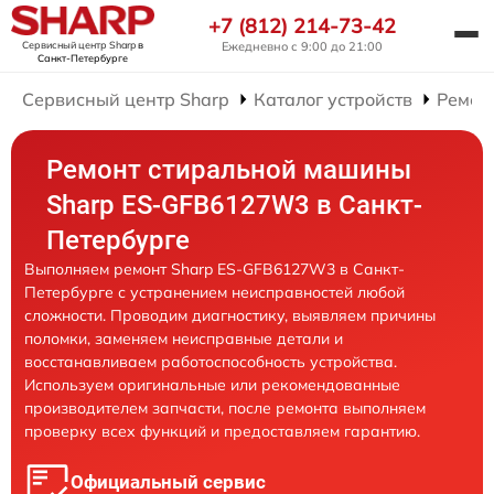
+7 (812) 214-73-42
Сервисный центр Sharp
в
Ежедневно с 9:00 до 21:00
Санкт-Петербурге
Сервисный центр Sharp
Каталог устройств
Ремон
Ремонт стиральной машины
Sharp ES-GFB6127W3 в Санкт-
Петербурге
Выполняем ремонт Sharp ES-GFB6127W3 в Санкт-
Петербурге с устранением неисправностей любой
сложности. Проводим диагностику, выявляем причины
поломки, заменяем неисправные детали и
восстанавливаем работоспособность устройства.
Используем оригинальные или рекомендованные
производителем запчасти, после ремонта выполняем
проверку всех функций и предоставляем гарантию.
Официальный сервис