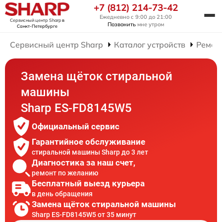
+7 (812) 214-73-42
Ежедневно с 9:00 до 21:00
Сервисный центр Sharp
в
Позвонить
мне утром
Санкт-Петербурге
Сервисный центр Sharp
Каталог устройств
Ремон
Замена щёток стиральной
машины
Sharp ES-FD8145W5
Официальный сервис
Гарантийное обслуживание
стиральной машины Sharp до 3 лет
Диагностика за наш счет,
ремонт по желанию
Бесплатный выезд курьера
в день обращения
Замена щёток стиральной машины
Sharp ES-FD8145W5 от 35 минут