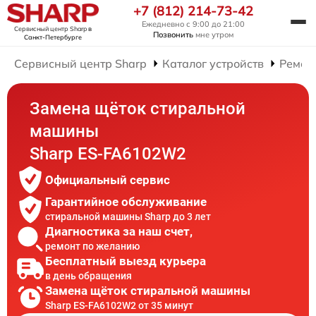
+7 (812) 214-73-42
Ежедневно с 9:00 до 21:00
Сервисный центр Sharp
в
Позвонить
мне утром
Санкт-Петербурге
Сервисный центр Sharp
Каталог устройств
Ремон
Замена щёток стиральной
машины
Sharp ES-FA6102W2
Официальный сервис
Гарантийное обслуживание
стиральной машины Sharp до 3 лет
Диагностика за наш счет,
ремонт по желанию
Бесплатный выезд курьера
в день обращения
Замена щёток стиральной машины
Sharp ES-FA6102W2 от 35 минут