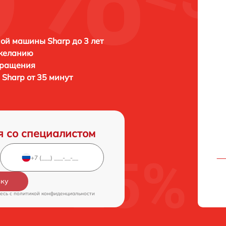
ой машины Sharp до 3 лет
 желанию
бращения
Sharp от 35 минут
я со специалистом
вку
есь c
политикой конфиденциальности