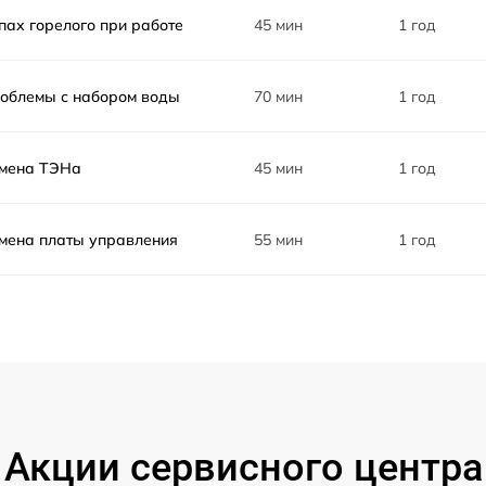
rp
от 60 мин
пах горелого при работе
45 мин
1 год
от 60 мин
облемы с набором воды
70 мин
1 год
от 60 мин
мена ТЭНа
45 мин
1 год
от 60 мин
мена платы управления
55 мин
1 год
от 60 мин
Акции сервисного центра