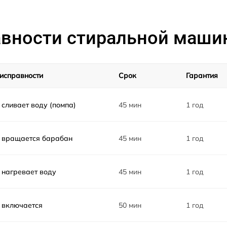
от 60 мин
вности стиральной маши
от 60 мин
от 60 мин
исправности
Срок
Гарантия
от 60 мин
 сливает воду (помпа)
45 мин
1 год
от 60 мин
 вращается барабан
45 мин
1 год
от 60 мин
 нагревает воду
45 мин
1 год
от 60 мин
 включается
50 мин
1 год
от 60 мин