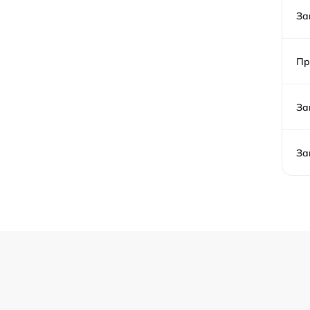
Ремонт аквастопа стиральной машины Sha
За
Замена селектора программ стиральной
машины Sharp
Пр
Замена шторок барабана стиральной
машины Sharp
За
Замена пружин стиральной машины Sharp
За
Замена заливного клапана стиральной
машины Sharp