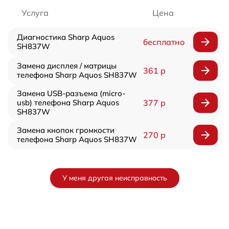
Услуга
Цена
Диагностика Sharp Aquos
бесплатно
SH837W
Замена дисплея / матрицы
361 р
телефона Sharp Aquos SH837W
Замена USB-разъема (micro-
usb) телефона Sharp Aquos
377 р
SH837W
Замена кнопок громкости
270 р
телефона Sharp Aquos SH837W
У меня другая неисправность