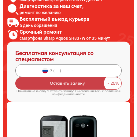
Диагностика за наш счет,
ремонт по желанию
Бесплатный выезд курьера
в день обращения
Срочный ремонт
смартфона Sharp Aquos SH837W от 35 минут
Бесплатная консультация со
специалистом
Оставить заявку
Нажимая на кнопку "Оставить заявку" Вы соглашаетесь c
политикой
конфиденциальности