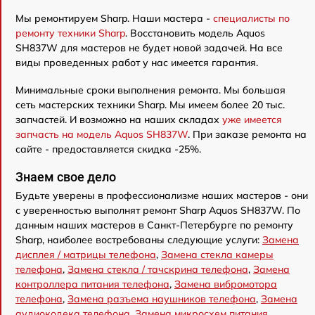
Мы ремонтируем Sharp. Наши мастера -
специалисты по
ремонту техники Sharp
. Восстановить модель Aquos
SH837W для мастеров не будет новой задачей. На все
виды проведенных работ у нас имеется гарантия.
Минимальные сроки выполнения ремонта. Мы большая
сеть мастерских техники Sharp. Мы имеем более 20 тыс.
запчастей. И возможно на наших складах
уже имеется
запчасть на модель Aquos SH837W
. При заказе ремонта на
сайте - предоставляется скидка -25%.
Знаем свое дело
Будьте уверены в профессионализме наших мастеров - они
с уверенностью выполнят ремонт Sharp Aquos SH837W. По
данным наших мастеров в Санкт-Петербурге по ремонту
Sharp, наиболее востребованы следующие услуги:
Замена
дисплея / матрицы телефона
,
Замена стекла камеры
телефона
,
Замена стекла / тачскрина телефона
,
Замена
контроллера питания телефона
,
Замена вибромотора
телефона
,
Замена разъема наушников телефона
,
Замена
аудиокодека телефона
,
Замена микросхем питания