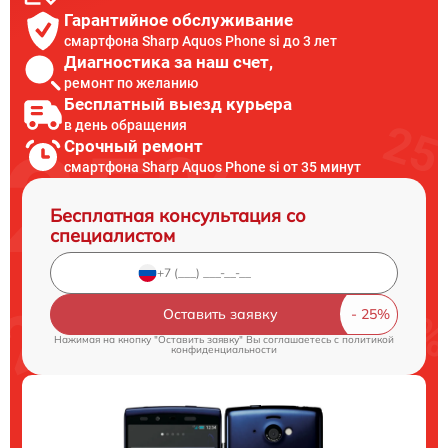
Гарантийное обслуживание
смартфона Sharp Aquos Phone si до 3 лет
Диагностика за наш счет,
ремонт по желанию
Бесплатный выезд курьера
в день обращения
Срочный ремонт
смартфона Sharp Aquos Phone si от 35 минут
Бесплатная консультация со
специалистом
Оставить заявку
Нажимая на кнопку "Оставить заявку" Вы соглашаетесь c
политикой
конфиденциальности