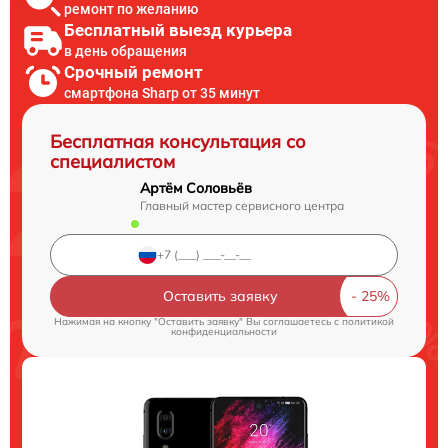
ремонт по желанию
Бесплатный выезд курьера
в день обращения
Срочный ремонт
смартфона Sharp от 35 минут
Бесплатная консультация со
специалистом
Артём Соловьёв
Главный мастер сервисного центра
Оставить заявку
Нажимая на кнопку "Оставить заявку" Вы соглашаетесь c
политикой
конфиденциальности