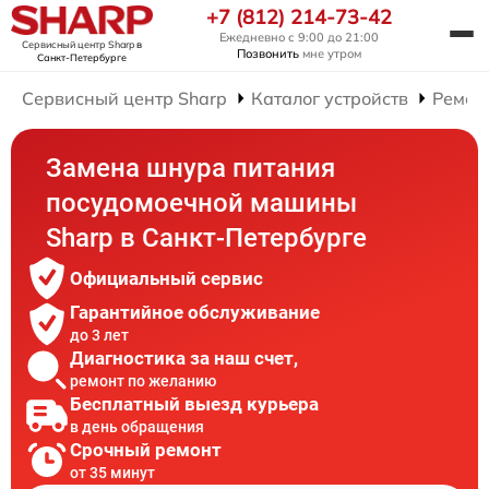
+7 (812) 214-73-42
Ежедневно с 9:00 до 21:00
Сервисный центр Sharp
в
Позвонить
мне утром
Санкт-Петербурге
Сервисный центр Sharp
Каталог устройств
Ремон
Замена шнура питания
посудомоечной машины
Sharp в Санкт-Петербурге
Официальный сервис
Гарантийное обслуживание
до 3 лет
Диагностика за наш счет,
ремонт по желанию
Бесплатный выезд курьера
в день обращения
Срочный ремонт
от 35 минут