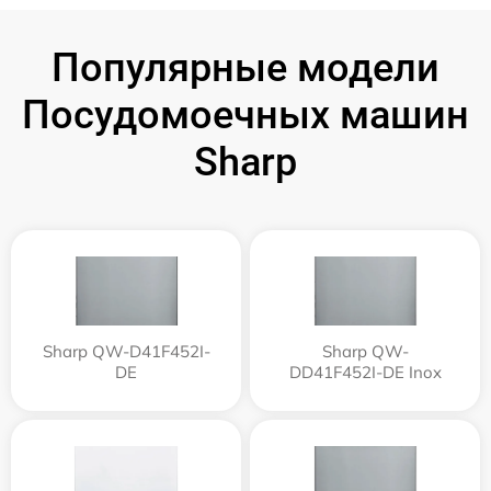
Популярные модели
Посудомоечных машин
Sharp
Sharp QW-D41F452I-
Sharp QW-
DE
DD41F452I-DE Inox