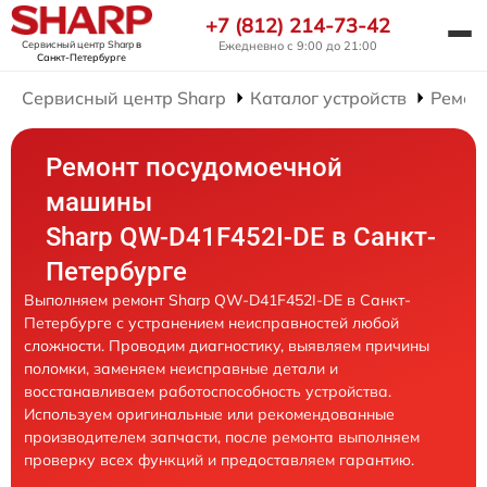
+7 (812) 214-73-42
Сервисный центр Sharp
в
Ежедневно с 9:00 до 21:00
Санкт-Петербурге
Сервисный центр Sharp
Каталог устройств
Ремон
Ремонт посудомоечной
машины
Sharp QW-D41F452I-DE в Санкт-
Петербурге
Выполняем ремонт Sharp QW-D41F452I-DE в Санкт-
Петербурге с устранением неисправностей любой
сложности. Проводим диагностику, выявляем причины
поломки, заменяем неисправные детали и
восстанавливаем работоспособность устройства.
Используем оригинальные или рекомендованные
производителем запчасти, после ремонта выполняем
проверку всех функций и предоставляем гарантию.