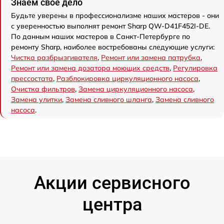
Знаем свое дело
Будьте уверены в профессионализме наших мастеров - они
с уверенностью выполнят ремонт Sharp QW-D41F452I-DE.
По данным наших мастеров в Санкт-Петербурге по
ремонту Sharp, наиболее востребованы следующие услуги:
Чистка разбрызгивателя
,
Ремонт или замена патрубка
,
Ремонт или замена дозатора моющих средств
,
Регулировка
прессостата
,
Разблокировка циркуляционного насоса
,
Очистка фильтров
,
Замена циркуляционного насоса
,
Замена улитки
,
Замена сливного шланга
,
Замена сливного
насоса
.
Акции сервисного
центра