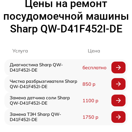
Цены на ремонт
посудомоечной машины
Sharp QW-D41F452I-DE
Услуга
Цена
Диагностика Sharp QW-
бесплатно
D41F452I-DE
Чистка разбрызгивателя Sharp
850 р
QW-D41F452I-DE
Замена датчика соли Sharp
1100 р
QW-D41F452I-DE
Замена ТЭН Sharp QW-
1750 р
D41F452I-DE