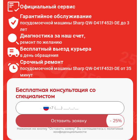
Официальный сервис
Гарантийное обслуживание
посудомоечной машины Sharp QW-D41F452I-DE до 3
лет
Диагностика за наш счет,
ремонт по желанию
Бесплатный выезд курьера
в день обращения
Срочный ремонт
посудомоечной машины Sharp QW-D41F452I-DE от 35
минут
Бесплатная консультация со
специалистом
Оставить заявку
Нажимая на кнопку "Оставить заявку" Вы соглашаетесь c
политикой
конфиденциальности