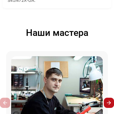
S41I472X-UA.
Наши мастера