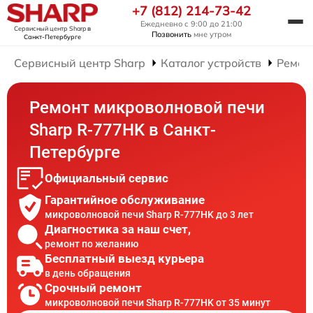
+7 (812) 214-73-42
Ежедневно с 9:00 до 21:00
Сервисный центр Sharp
в
Позвонить
мне утром
Санкт-Петербурге
Сервисный центр Sharp
Каталог устройств
Ремон
Ремонт микроволновой печи
Sharp R-777HK в Санкт-
Петербурге
Официальный сервис
Гарантийное обслуживание
микроволновой печи Sharp R-777HK до 3 лет
Диагностика за наш счет,
ремонт по желанию
Бесплатный выезд курьера
в день обращения
Срочный ремонт
микроволновой печи Sharp R-777HK от 35 минут