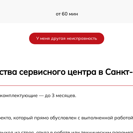
от 60 мин
от 60 мин
У меня другая неисправность
от 60 мин
от 60 мин
ства сервисного центра в Санкт
от 60 мин
 комплектующие — до 3 месяцев.
от 60 мин
от 60 мин
екта, который прямо обусловлен с выполненной работой
от 60 мин
ход из строя, отказ в работе или техническим параме