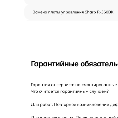
Замена платы управления Sharp R-360BK
Ремонт платы управления (восстановление)
Sharp R-360BK
Замена датчиков Sharp R-360BK
Замена вентилятора Sharp R-360BK
Гарантийные обязатель
Ремонт магнетрона Sharp R-360BK
Гарантия от сервиса: на смонтированные
Ремонт волновода Sharp R-360BK
Что считается гарантийным случаем?
Ремонт переключателей режимов Sharp R-
360BK
Для работ: Повторное возникновение деф
Замена блока управления Sharp R-360BK
Для комплектующих: Преждевременный вы