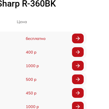
harp R-360BK
Цена
бесплатно
400 р
1000 р
500 р
450 р
1000 р