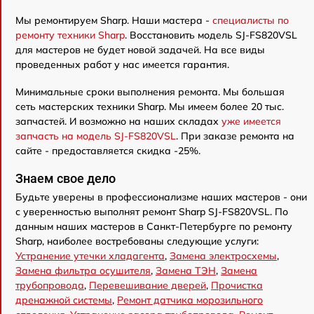
Мы ремонтируем Sharp. Наши мастера -
специалисты по
ремонту техники Sharp
. Восстановить модель SJ-FS820VSL
для мастеров не будет новой задачей. На все виды
проведенных работ у нас имеется гарантия.
Минимальные сроки выполнения ремонта. Мы большая
сеть мастерских техники Sharp. Мы имеем более 20 тыс.
запчастей. И возможно на наших складах
уже имеется
запчасть на модель SJ-FS820VSL
. При заказе ремонта на
сайте - предоставляется скидка -25%.
Знаем свое дело
Будьте уверены в профессионализме наших мастеров - они
с уверенностью выполнят ремонт Sharp SJ-FS820VSL. По
данным наших мастеров в Санкт-Петербурге по ремонту
Sharp, наиболее востребованы следующие услуги:
Устранение утечки хладагента
,
Замена электросхемы
,
Замена фильтра осушителя
,
Замена ТЭН
,
Замена
трубопровода
,
Перевешивание дверей
,
Прочистка
дренажной системы
,
Ремонт датчика морозильного