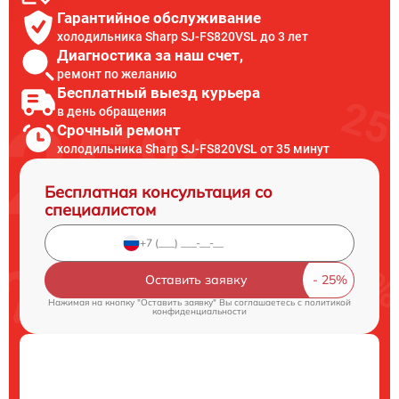
Гарантийное обслуживание
холодильника Sharp SJ-FS820VSL до 3 лет
Диагностика за наш счет,
ремонт по желанию
Бесплатный выезд курьера
в день обращения
Срочный ремонт
холодильника Sharp SJ-FS820VSL от 35 минут
Бесплатная консультация со
специалистом
Оставить заявку
Нажимая на кнопку "Оставить заявку" Вы соглашаетесь c
политикой
конфиденциальности