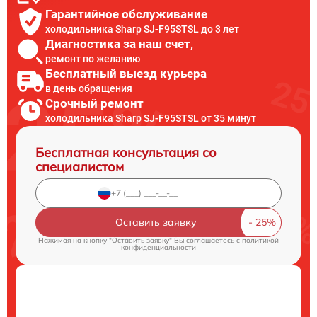
Гарантийное обслуживание
холодильника Sharp SJ-F95STSL до 3 лет
Диагностика за наш счет,
ремонт по желанию
Бесплатный выезд курьера
в день обращения
Срочный ремонт
холодильника Sharp SJ-F95STSL от 35 минут
Бесплатная консультация со
специалистом
Оставить заявку
Нажимая на кнопку "Оставить заявку" Вы соглашаетесь c
политикой
конфиденциальности