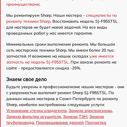
преимуществами
.
Мы ремонтируем Sharp. Наши мастера -
специалисты по
ремонту техники Sharp
. Восстановить модель SJ-F95STSL
для мастеров не будет новой задачей. На все виды
проведенных работ у нас имеется гарантия.
Минимальные сроки выполнения ремонта. Мы большая
сеть мастерских техники Sharp. Мы имеем более 20 тыс.
запчастей. И возможно на наших складах
уже имеется
запчасть на модель SJ-F95STSL
. При заказе ремонта на
сайте - предоставляется скидка -25%.
Знаем свое дело
Будьте уверены в профессионализме наших мастеров - они
с уверенностью выполнят ремонт Sharp SJ-F95STSL. По
данным наших мастеров в Санкт-Петербурге по ремонту
Sharp, наиболее востребованы следующие услуги:
Устранение утечки хладагента
,
Замена электросхемы
,
Замена фильтра осушителя
,
Замена ТЭН
,
Замена
трубопровода
,
Перевешивание дверей
,
Прочистка