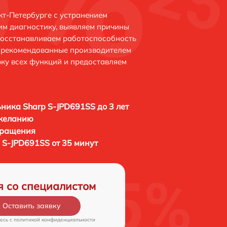
кт-Петербурге с устранением
м диагностику, выявляем причины
восстанавливаем работоспособность
и рекомендованные производителем
рку всех функций и предоставляем
ника Sharp S-JPD691SS до 3 лет
 желанию
бращения
 S-JPD691SS от 35 минут
я со специалистом
Оставить заявку
есь c
политикой конфиденциальности