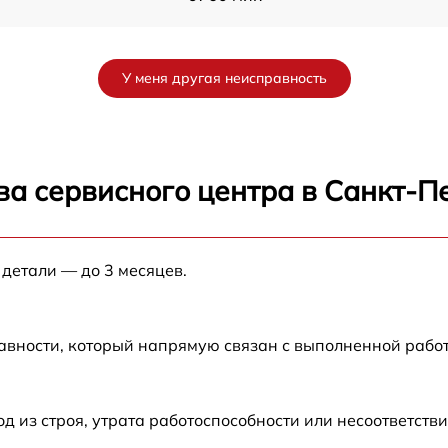
от 60 мин
У меня другая неисправность
от 60 мин
от 60 мин
ва сервисного центра в Санкт-П
от 60 мин
 детали — до 3 месяцев.
от 60 мин
от 60 мин
авности, который напрямую связан с выполненной рабо
от 60 мин
из строя, утрата работоспособности или несоответств
от 60 мин