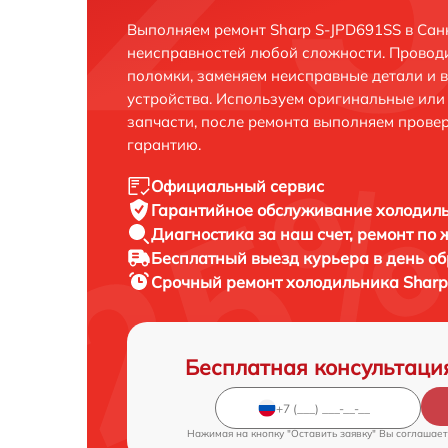
Выполняем ремонт Sharp S-JPD691SS в Сан
неисправностей любой сложности. Проводи
поломки, заменяем неисправные детали и 
устройства. Используем оригинальные ил
запчасти, после ремонта выполняем прове
гарантию.
Официальный сервис
Гарантийное обслуживание
холодиль
Диагностика за наш счет,
ремонт по
Бесплатный выезд курьера
в день о
Срочный ремонт
холодильника Sharp
Бесплатная консультаци
Нажимая на кнопку "Оставить заявку" Вы соглашает