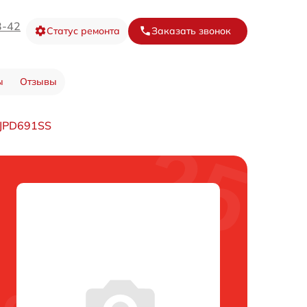
3-42
Статус ремонта
Заказать звонок
ы
Отзывы
-JPD691SS