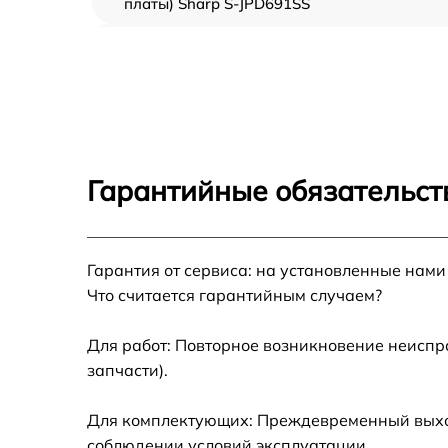
платы) Sharp S-JPD691SS
Ремонт/замена датчика температуры Sharp
S-JPD691SS
Замена термостата Sharp S-JPD691SS
Замена усилителей Sharp S-JPD691SS
Гарантийные обязательст
Замена таймера Sharp S-JPD691SS
Гарантия от сервиса: на установленные нами
Замена электросхемы Sharp S-JPD691SS
Что считается гарантийным случаем?
Ремонт испарителя Sharp S-JPD691SS
Для работ: Повторное возникновение неиспр
запчасти).
Устранение засора трубопровода Sharp S-
JPD691SS
Для комплектующих: Преждевременный выход 
Ремонт датчика морозильного отделения
соблюдении условий эксплуатации.