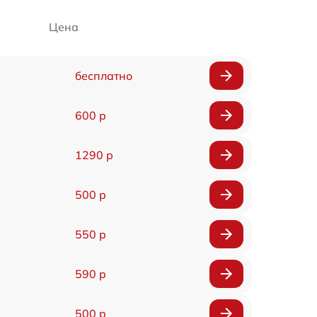
Цена
бесплатно
600 р
1290 р
500 р
550 р
590 р
500 р