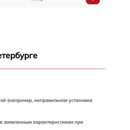
650 р
500 р
650 р
етербурге
710 р
590 р
650 р
той (например, неправильная установка
800 р
ие заявленным характеристикам при
450 р